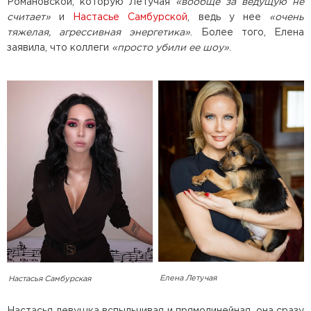
Романовской, которую Летучая
«вообще за ведущую не
считает»
и
Настасье Самбурской
, ведь у нее
«очень
тяжелая, агрессивная энергетика»
. Более того, Елена
заявила, что коллеги
«просто убили ее шоу»
.
Елена Летучая
Настасья Самбурская
Настасья девушка вспыльчивая и прямолинейная, она сразу