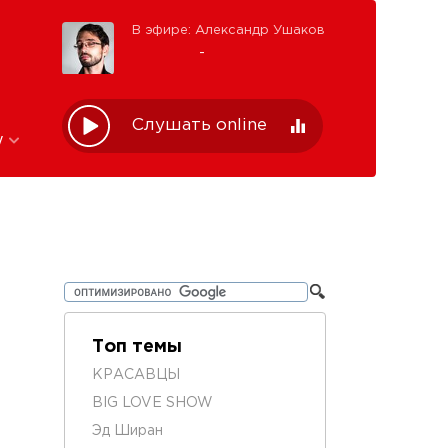
В эфире: Александр Ушаков
-
Слушать online
w
Топ темы
КРАСАВЦЫ
BIG LOVE SHOW
Эд Ширан