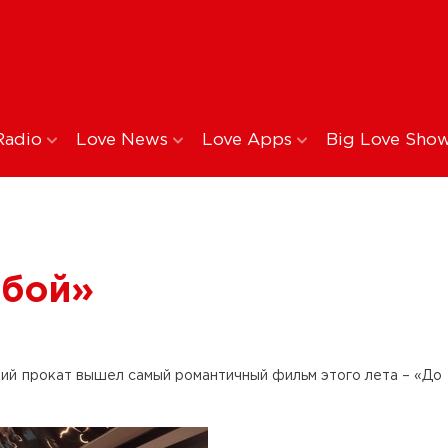
Radio
Love News
Love Apps
Big Love Sho
обой»
кий прокат вышел самый романтичный фильм этого лета – «До