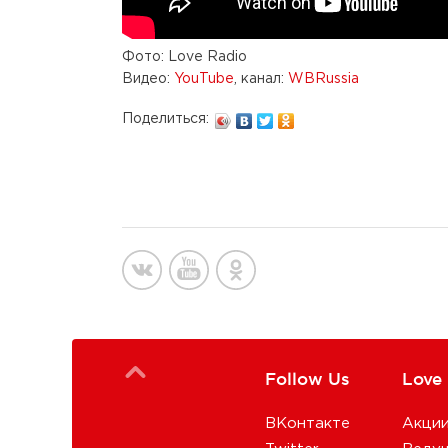
Фото: Love Radio
Видео:
YouTube
, канал:
WBRussia
Поделиться:
Follow Us
Love
ВКонтакте
Акци