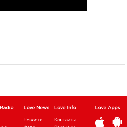
 Radio
Love News
Love Info
Love Apps
и
Новости
Контакты