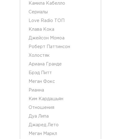
Камила Кабелло
Сериалы
Love Radio ТОП
Клава Кока
Джейсон Момоа
Роберт Паттинсон
Холостяк
Ариана Гранде
Брэд Питт
Меган Фокс
Рианна
Ким Кардашьян
Отношения
Дуа Липа
Джаред Лето
Меган Маркл