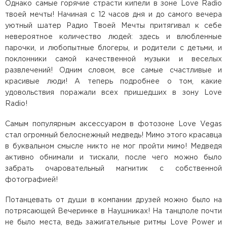
Однако самые горячие страсти кипели в зоне Love Radio
твоей мечты! Начиная с 12 часов дня и до самого вечера
уютный шатер Радио Твоей Мечты притягивал к себе
невероятное количество людей: здесь и влюбленные
парочки, и любопытные блогеры, и родители с детьми, и
поклонники самой качественной музыки и веселых
развлечений! Одним словом, все самые счастливые и
красивые люди! А теперь подробнее о том, какие
удовольствия поражали всех пришедших в зону Love
Radio!
Самым популярным аксессуаром в фотозоне Love Vegas
стал огромный белоснежный медведь! Мимо этого красавца
в буквальном смысле никто не мог пройти мимо! Медведя
активно обнимали и тискали, после чего можно было
забрать очаровательный магнитик с собственной
фотографией!
Потанцевать от души в компании друзей можно было на
потрясающей Вечеринке в Наушниках! На танцполе почти
не было места, ведь зажигательные ритмы Love Power и